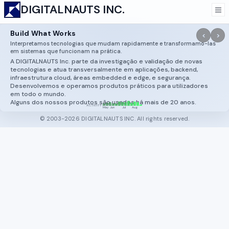
DIGITALNAUTS INC.
iOS
iPhone
Swift
Metal
MSL
SDF
Build What Works
iOS Metal SDF Demo (iPhone / Swift / MSL)
<
>
Interpretamos tecnologias que mudam rapidamente e transformamo-las
em sistemas que funcionam na prática.
A DIGITALNAUTS Inc. parte da investigação e validação de novas
tecnologias e atua transversalmente em aplicações, backend,
infraestrutura cloud, áreas embedded e edge, e segurança.
Desenvolvemos e operamos produtos práticos para utilizadores
em todo o mundo.
Alguns dos nossos produtos são usados há mais de 20 anos.
▄
▅
▆
▄
▄
▇
▆
▆
█
▅
▇
▆
▂
·
ACTIVITY
May
Jun
Jul
Aug
© 2003-2026 DIGITALNAUTS INC. All rights reserved.