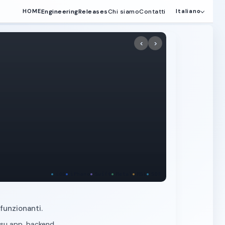
Engineering
Releases
Chi siamo
Contatti
HOME
Italiano
<
>
iOS
iPhone
Swift
Metal
MSL
SDF
funzionanti.
 su app, backend,