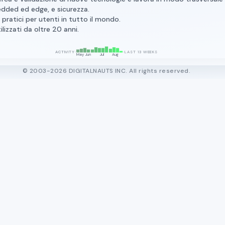
edded ed edge, e sicurezza.
ratici per utenti in tutto il mondo.
lizzati da oltre 20 anni.
▄
▅
▆
▄
▄
▇
▆
▆
█
▅
▇
▆
▂
·
·
ACTIVITY
LAST 13 WEEKS
May
Jun
Jul
Aug
© 2003-2026 DIGITALNAUTS INC. All rights reserved.