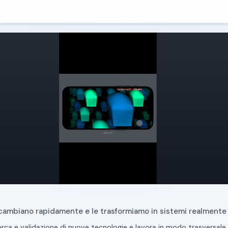
cambiano rapidamente e le trasformiamo in sistemi realmente 
erca e validazione di nuove tecnologie e lavora in modo trasversale