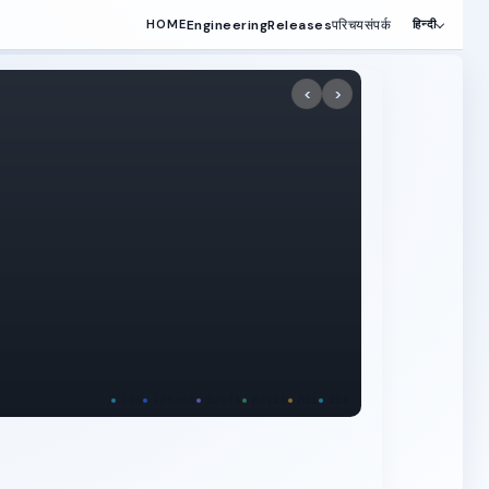
Engineering
Releases
परिचय
संपर्क
HOME
हिन्दी
<
>
iOS
iPhone
Swift
Metal
MSL
SDF