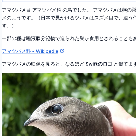
アマツバメ目 アマツバメ科 の鳥でした。 アマツバメは燕の
メのようです。（日本で見かけるツバメはスズメ目で、違う
す。）
一部の種は唾液腺分泌物で造られた巣が食用とされることも
アマツバメ科 - Wikipedia
アマツバメの映像を見ると、なるほど
Swiftのロゴ
と似てま