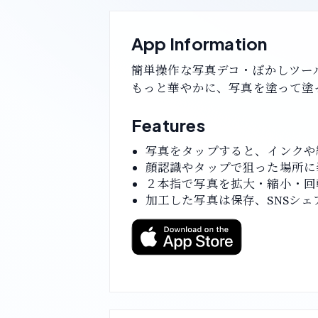
App Information
簡単操作な写真デコ・ぼかしツー
もっと華やかに、写真を塗って塗
Features
写真をタップすると、インクや
顔認識やタップで狙った場所に
２本指で写真を拡大・縮小・回
加工した写真は保存、SNSシェ